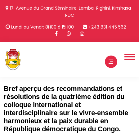
17, Avenue du Grand Séminaire, Lemba-Righini. Kinshasa-
RDC
Lundi au Vendr: 8H00 à 15H00
+243 831 445 562
Bref aperçu des recommandations et
résolutions de la quatrième édition du
colloque international et
interdisciplinaire sur le vivre-ensemble
harmonieux et la paix durable en
République démocratique du Congo.