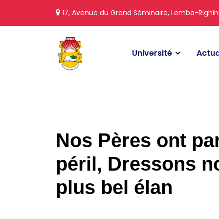
17, Avenue du Grand Séminaire, Lemba-Righin
Université
Actua
Nos Pères ont par
péril, Dressons n
plus bel élan