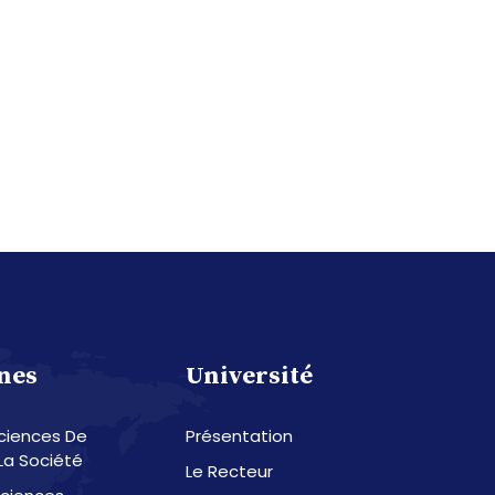
nes
Université
Sciences De
Présentation
La Société
Le Recteur