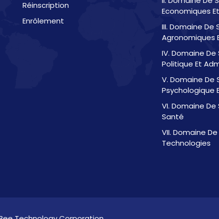
II. Domaine De 
Réinscription
Economiques Et
Enrôlement
III. Domaine De
Agronomiques E
IV. Domaine De 
Politique Et Adm
V. Domaine De 
Psychologique E
VI. Domaine De 
Santé
VII. Domaine De
Technologies
Bee Technology Corporation