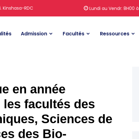
i. Kinshasa-RDC
Lundi au Vendr: 8H00 à
lités
Admission
Facultés
Ressources
ue en année
 les facultés des
niques, Sciences de
ces des Bio-