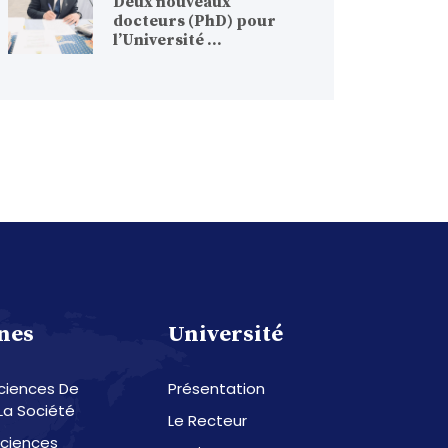
Deux nouveaux
docteurs (PhD) pour
l’Université ...
nes
Université
Sciences De
Présentation
La Société
Le Recteur
Sciences