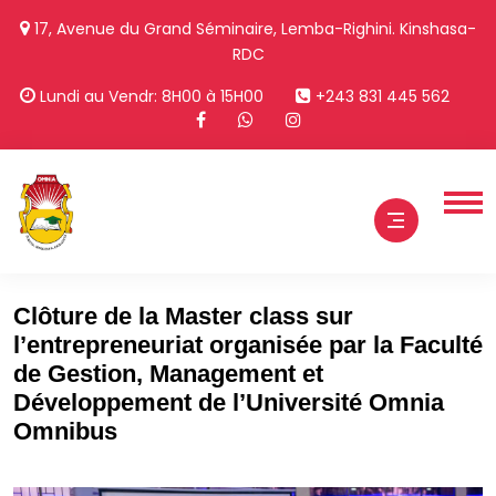
17, Avenue du Grand Séminaire, Lemba-Righini. Kinshasa-
RDC
Lundi au Vendr: 8H00 à 15H00
+243 831 445 562
Clôture de la Master class sur
l’entrepreneuriat organisée par la Faculté
de Gestion, Management et
Développement de l’Université Omnia
Omnibus