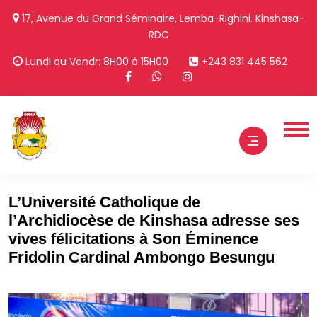
17, Avenue du Grand Séminaire, Lemba-Righini. Kinshasa-
RDC
Lundi au Vendr: 8H00 à 15H00
+243 831 445 562
L’Université Catholique de
l’Archidiocèse de Kinshasa adresse ses
vives félicitations à Son Éminence
Fridolin Cardinal Ambongo Besungu