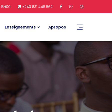
 15H00
+243 831 445 562
Enseignements
Apropos