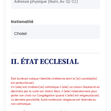
Adresse physique (Num, Av. Q/ C/)
Nationalité
II. ÉTAT ECCLESIAL
État Ecclésial indique l’identité chrétienne dont le (la) candidat(e)
est porteur(euse).
S’il (elle) est chrétien(ne) catholique il (elle) va choisir Diocèse et en
déclinera par la suite son statut. Mais, il (elle) l’abandonnera pour
porter son choix sur Congrégation quand il (elle) est religieux(euse).
La dernière possibilité, Autre confession religieuse est réservée au
non catholique.